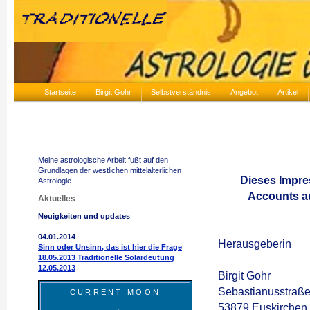
Startseite
Birgit Gohr
Selbstverständnis
Angebot
Artikel
Meine astrologische Arbeit fußt auf den
Grundlagen der westlichen mittelalterlichen
Dieses Impres
Astrologie.
Accounts auf
Aktuelles
Neuigkeiten und updates
04.01.2014
Herausgeberin
Sinn oder Unsinn, das ist hier die Frage
18.05.2013 Traditionelle Solardeutung
12.05.2013
Birgit Gohr
Sebastianusstraß
CURRENT MOON
53879 Euskirchen