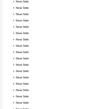
Neue Seite
Neue Seite
Neue Seite
Neue Seite
Neue Seite
Neue Seite
Neue Seite
Neue Seite
Neue Seite
Neue Seite
Neue Seite
Neue Seite
Neue Seite
Neue Seite
Neue Seite
Neue Seite
Neue Seite