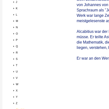
J
von Johannes von 
K
Sprachraum als "Jo
L
Werk war lange Zei
meistgelesenste a
M
N
Alcabitius war der
O
müsse. Er teilte A
P
die Mathematik, di
Q
liegen, verstehen, 
R
Er war an den Wer
S
T
U
V
W
X
Y
Z