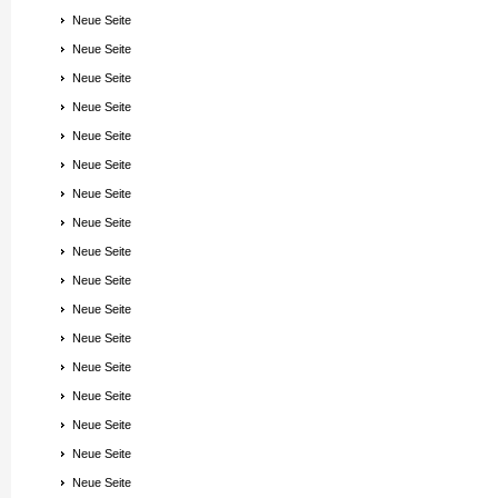
Neue Seite
Neue Seite
Neue Seite
Neue Seite
Neue Seite
Neue Seite
Neue Seite
Neue Seite
Neue Seite
Neue Seite
Neue Seite
Neue Seite
Neue Seite
Neue Seite
Neue Seite
Neue Seite
Neue Seite