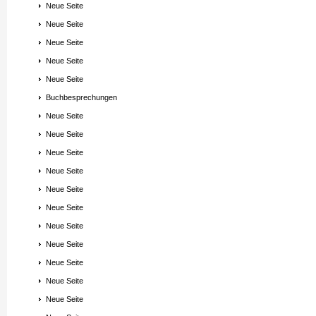
Neue Seite
Neue Seite
Neue Seite
Neue Seite
Neue Seite
Buchbesprechungen
Neue Seite
Neue Seite
Neue Seite
Neue Seite
Neue Seite
Neue Seite
Neue Seite
Neue Seite
Neue Seite
Neue Seite
Neue Seite