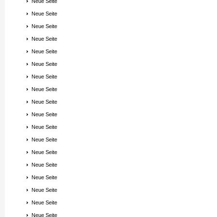
Neue Seite
Neue Seite
Neue Seite
Neue Seite
Neue Seite
Neue Seite
Neue Seite
Neue Seite
Neue Seite
Neue Seite
Neue Seite
Neue Seite
Neue Seite
Neue Seite
Neue Seite
Neue Seite
Neue Seite
Neue Seite