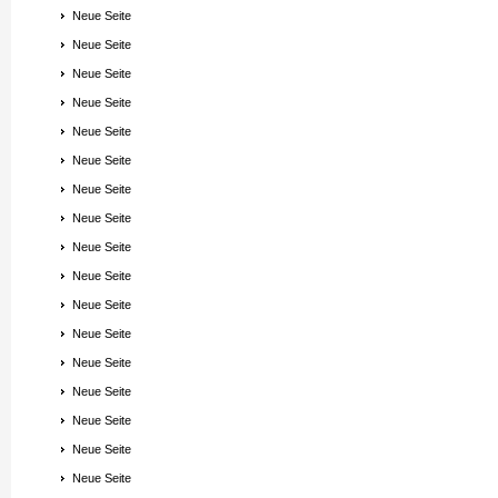
Neue Seite
Neue Seite
Neue Seite
Neue Seite
Neue Seite
Neue Seite
Neue Seite
Neue Seite
Neue Seite
Neue Seite
Neue Seite
Neue Seite
Neue Seite
Neue Seite
Neue Seite
Neue Seite
Neue Seite