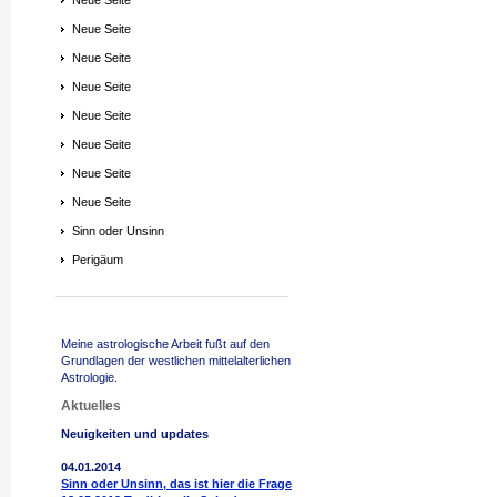
Neue Seite
Neue Seite
Neue Seite
Neue Seite
Neue Seite
Neue Seite
Neue Seite
Neue Seite
Sinn oder Unsinn
Perigäum
Meine astrologische Arbeit fußt auf den
Grundlagen der westlichen mittelalterlichen
Astrologie.
Aktuelles
Neuigkeiten und updates
04.01.2014
Sinn oder Unsinn, das ist hier die Frage