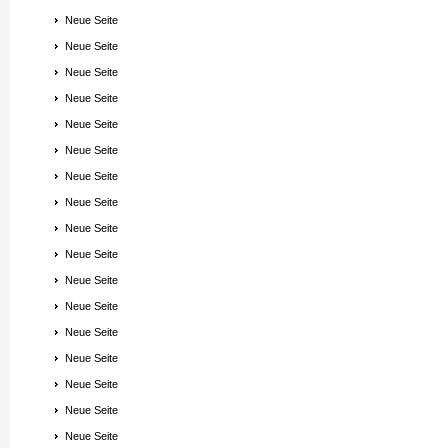
Neue Seite
Neue Seite
Neue Seite
Neue Seite
Neue Seite
Neue Seite
Neue Seite
Neue Seite
Neue Seite
Neue Seite
Neue Seite
Neue Seite
Neue Seite
Neue Seite
Neue Seite
Neue Seite
Neue Seite