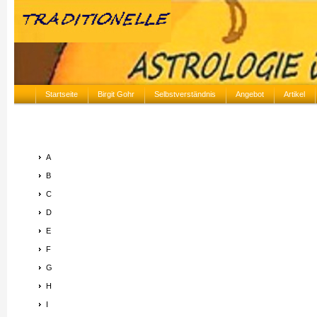
Startseite
Birgit Gohr
Selbstverständnis
Angebot
Artikel
A
B
C
D
E
F
G
H
I