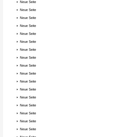
Neue Seite
Neue Seite
Neue Seite
Neue Seite
Neue Seite
Neue Seite
Neue Seite
Neue Seite
Neue Seite
Neue Seite
Neue Seite
Neue Seite
Neue Seite
Neue Seite
Neue Seite
Neue Seite
Neue Seite