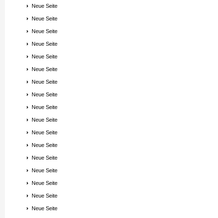
Neue Seite
Neue Seite
Neue Seite
Neue Seite
Neue Seite
Neue Seite
Neue Seite
Neue Seite
Neue Seite
Neue Seite
Neue Seite
Neue Seite
Neue Seite
Neue Seite
Neue Seite
Neue Seite
Neue Seite