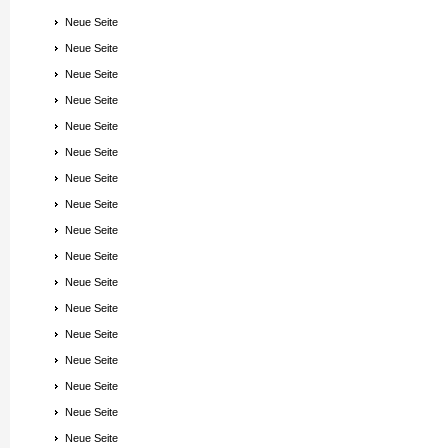
Neue Seite
Neue Seite
Neue Seite
Neue Seite
Neue Seite
Neue Seite
Neue Seite
Neue Seite
Neue Seite
Neue Seite
Neue Seite
Neue Seite
Neue Seite
Neue Seite
Neue Seite
Neue Seite
Neue Seite