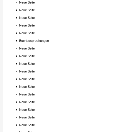
Neue Seite
Neue Seite
Neue Seite
Neue Seite
Neue Seite
Buchbesprechungen
Neue Seite
Neue Seite
Neue Seite
Neue Seite
Neue Seite
Neue Seite
Neue Seite
Neue Seite
Neue Seite
Neue Seite
Neue Seite