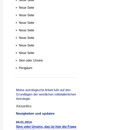
Neue Seite
Neue Seite
Neue Seite
Neue Seite
Neue Seite
Neue Seite
Neue Seite
Neue Seite
Sinn oder Unsinn
Perigäum
Meine astrologische Arbeit fußt auf den
Grundlagen der westlichen mittelalterlichen
Astrologie.
Aktuelles
Neuigkeiten und updates
04.01.2014
Sinn oder Unsinn, das ist hier die Frage