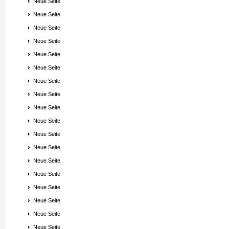
Neue Seite
Neue Seite
Neue Seite
Neue Seite
Neue Seite
Neue Seite
Neue Seite
Neue Seite
Neue Seite
Neue Seite
Neue Seite
Neue Seite
Neue Seite
Neue Seite
Neue Seite
Neue Seite
Neue Seite
Neue Seite