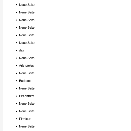
Neue Seite
Neue Seite
Neue Seite
Neue Seite
Neue Seite
Neue Seite
dav
Neue Seite
Aristoteles
Neue Seite
Eudoxos
Neue Seite
Exzentrität
Neue Seite
Neue Seite
Firmicus
Neue Seite