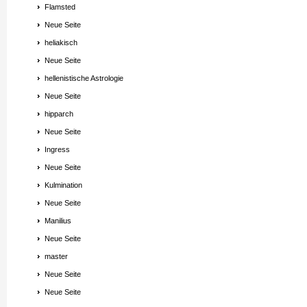
Flamsted
Neue Seite
heliakisch
Neue Seite
hellenistische Astrologie
Neue Seite
hipparch
Neue Seite
Ingress
Neue Seite
Kulmination
Neue Seite
Manilius
Neue Seite
master
Neue Seite
Neue Seite