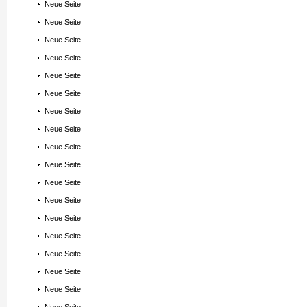
Neue Seite
Neue Seite
Neue Seite
Neue Seite
Neue Seite
Neue Seite
Neue Seite
Neue Seite
Neue Seite
Neue Seite
Neue Seite
Neue Seite
Neue Seite
Neue Seite
Neue Seite
Neue Seite
Neue Seite