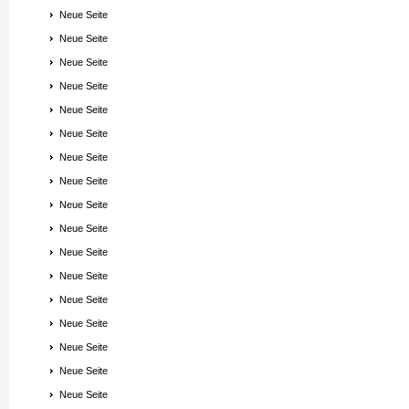
Neue Seite
Neue Seite
Neue Seite
Neue Seite
Neue Seite
Neue Seite
Neue Seite
Neue Seite
Neue Seite
Neue Seite
Neue Seite
Neue Seite
Neue Seite
Neue Seite
Neue Seite
Neue Seite
Neue Seite