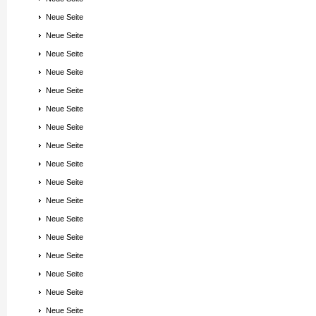
Neue Seite
Neue Seite
Neue Seite
Neue Seite
Neue Seite
Neue Seite
Neue Seite
Neue Seite
Neue Seite
Neue Seite
Neue Seite
Neue Seite
Neue Seite
Neue Seite
Neue Seite
Neue Seite
Neue Seite