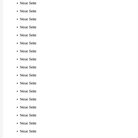
Neue Seite
Neue Seite
Neue Seite
Neue Seite
Neue Seite
Neue Seite
Neue Seite
Neue Seite
Neue Seite
Neue Seite
Neue Seite
Neue Seite
Neue Seite
Neue Seite
Neue Seite
Neue Seite
Neue Seite