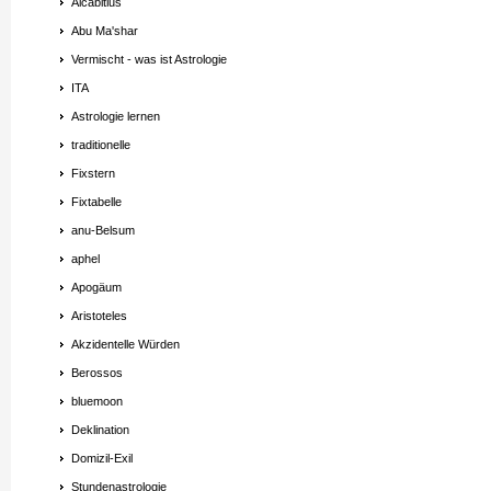
Alcabitius
Abu Ma'shar
Vermischt - was ist Astrologie
ITA
Astrologie lernen
traditionelle
Fixstern
Fixtabelle
anu-Belsum
aphel
Apogäum
Aristoteles
Akzidentelle Würden
Berossos
bluemoon
Deklination
Domizil-Exil
Stundenastrologie