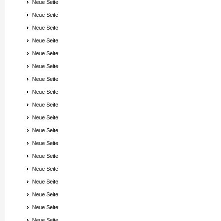
Neue Seite
Neue Seite
Neue Seite
Neue Seite
Neue Seite
Neue Seite
Neue Seite
Neue Seite
Neue Seite
Neue Seite
Neue Seite
Neue Seite
Neue Seite
Neue Seite
Neue Seite
Neue Seite
Neue Seite
Neue Seite