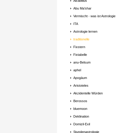
Alcabitius
Abu Ma'shar
Vermischt - was ist Astrologie
ITA
Astrologie lernen
traditionelle
Fixstern
Fixtabelle
anu-Belsum
aphel
Apogäum
Aristoteles
Akzidentelle Würden
Berossos
bluemoon
Deklination
Domizil-Exil
Stundenastrologie