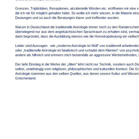
Grenzen, Triplizitäten, Rezeptionen, akzidentelle Würden etc. eröffneten mir eine 
die ich nie für möglich gehalten hätte. So wollte ich mehr wissen, in die Materie eins
Deutungen und so auch die Beratungen klarer und treffender wurden.
Warum in Deutschland die traditionelle Astrologie immer noch zu den Randerschei
überwiegend nur aus dem angelsächsischen Sprachraum zu erhalten sind, vermag ic
darin begründet, dass die Ausbildung ebenso wie die Horoskopdeutung ein vielfac
Leider sind Aussagen wie „moderne Astrologie ist Müll“ von traditionell arbeitend
oder „traditionelle Astrologie ist fatalistisch und schadet dem Klienten“ von psychol
andere als hilfreich und erinnern mich bestenfalls an aggressive Werbemethoden,
Der tiefe Einstieg in die Werke der „Alten“ lehrt nicht nur Technik, sondern auch D
selbst, unabhängig vom religiösen, philosophischen und kulturellen Kontext. Die Gr
Astrologie stammen aus den selben Quellen, aus denen unsere Kultur und Wissen
Griechenland.