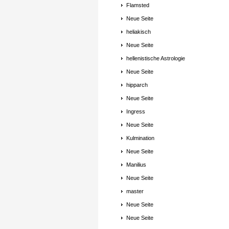
Flamsted
Neue Seite
heliakisch
Neue Seite
hellenistische Astrologie
Neue Seite
hipparch
Neue Seite
Ingress
Neue Seite
Kulmination
Neue Seite
Manilius
Neue Seite
master
Neue Seite
Neue Seite