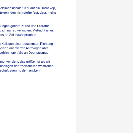
vieldimensionale Sicht auf ein Horoskop,
teigen; denn ich stellte fest, dass meine
nungen gehört, Kurse und Literatur
h nur zu vermuten. Vielleicht ist es
hes an Zeit beanspruchen.
en Kollegen einer bestimmten Richtung –
ogisch orientierten Astrologen alles
 schlimmstenfalls an Dogmatismus.
emut vor dem, das größer ist als wir
undlagen der traditionellen westlichen
schaft stammt, dem antiken