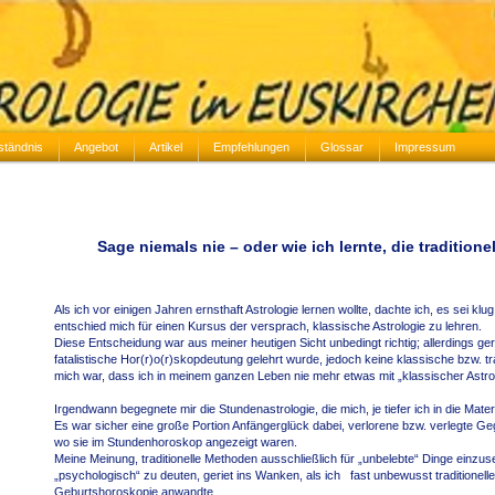
ständnis
Angebot
Artikel
Empfehlungen
Glossar
Impressum
Sage niemals nie – oder wie ich lernte, die traditione
Als ich vor einigen Jahren ernsthaft Astrologie lernen wollte, dachte ich, es sei k
entschied mich für einen Kursus der versprach, klassische Astrologie zu lehren.
Diese Entscheidung war aus meiner heutigen Sicht unbedingt richtig; allerdings geri
fatalistische Hor(r)o(r)skopdeutung gelehrt wurde, jedoch keine klassische bzw. tr
mich war, dass ich in meinem ganzen Leben nie mehr etwas mit „klassischer Astrol
Irgendwann begegnete mir die Stundenastrologie, die mich, je tiefer ich in die Mate
Es war sicher eine große Portion Anfängerglück dabei, verlorene bzw. verlegte Ge
wo sie im Stundenhoroskop angezeigt waren.
Meine Meinung, traditionelle Methoden ausschließlich für „unbelebte“ Dinge einz
„psychologisch“ zu deuten, geriet ins Wanken, als ich fast unbewusst traditionell
Geburtshoroskopie anwandte.