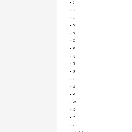
J
K
L
M
N
O
P
Q
R
S
T
U
V
W
X
Y
Z