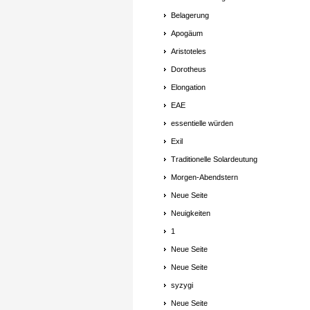
Belagerung
Apogäum
Aristoteles
Dorotheus
Elongation
EAE
essentielle würden
Exil
Traditionelle Solardeutung
Morgen-Abendstern
Neue Seite
Neuigkeiten
1
Neue Seite
Neue Seite
syzygi
Neue Seite