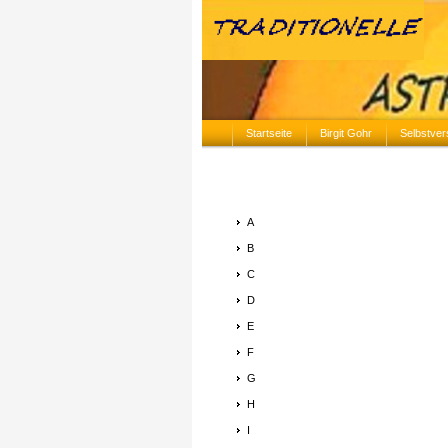
Startseite
Birgit Gohr
Selbstver
A
B
C
D
E
F
G
H
I