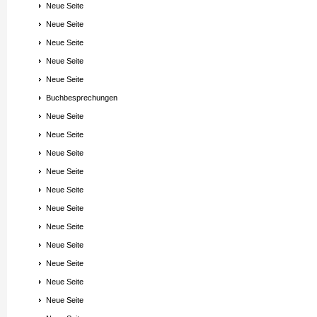
Neue Seite
Neue Seite
Neue Seite
Neue Seite
Neue Seite
Buchbesprechungen
Neue Seite
Neue Seite
Neue Seite
Neue Seite
Neue Seite
Neue Seite
Neue Seite
Neue Seite
Neue Seite
Neue Seite
Neue Seite