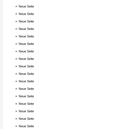
Neue Seite
Neue Seite
Neue Seite
Neue Seite
Neue Seite
Neue Seite
Neue Seite
Neue Seite
Neue Seite
Neue Seite
Neue Seite
Neue Seite
Neue Seite
Neue Seite
Neue Seite
Neue Seite
Neue Seite