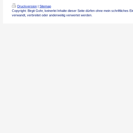
Druckversion
|
Sitemap
Copyright: Birgit Gohr, keinerlei Inhalte dieser Seite dürfen ohne mein schriftliches E
verwandt, verbreitet oder anderweitig verwertet werden.