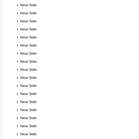
Neue Seite
Neue Seite
Neue Seite
Neue Seite
Neue Seite
Neue Seite
Neue Seite
Neue Seite
Neue Seite
Neue Seite
Neue Seite
Neue Seite
Neue Seite
Neue Seite
Neue Seite
Neue Seite
Neue Seite