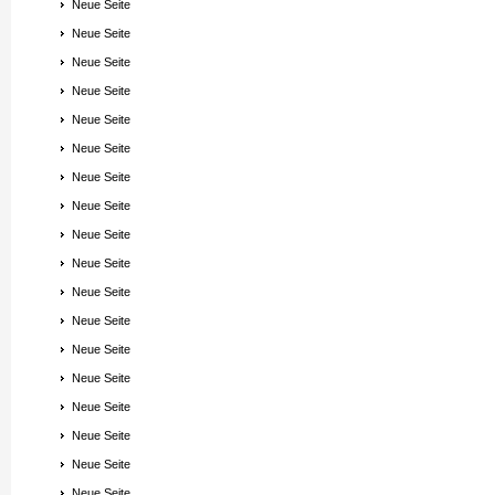
Neue Seite
Neue Seite
Neue Seite
Neue Seite
Neue Seite
Neue Seite
Neue Seite
Neue Seite
Neue Seite
Neue Seite
Neue Seite
Neue Seite
Neue Seite
Neue Seite
Neue Seite
Neue Seite
Neue Seite
Neue Seite