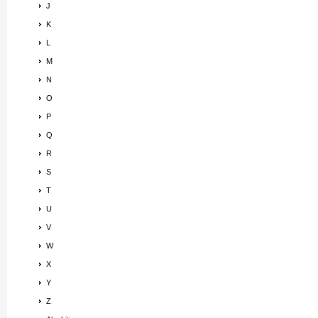
J
K
L
M
N
O
P
Q
R
S
T
U
V
W
X
Y
Z