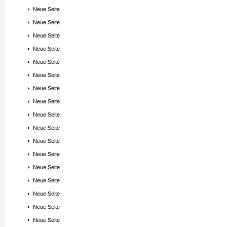
Neue Seite
Neue Seite
Neue Seite
Neue Seite
Neue Seite
Neue Seite
Neue Seite
Neue Seite
Neue Seite
Neue Seite
Neue Seite
Neue Seite
Neue Seite
Neue Seite
Neue Seite
Neue Seite
Neue Seite