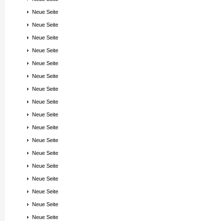
Neue Seite
Neue Seite
Neue Seite
Neue Seite
Neue Seite
Neue Seite
Neue Seite
Neue Seite
Neue Seite
Neue Seite
Neue Seite
Neue Seite
Neue Seite
Neue Seite
Neue Seite
Neue Seite
Neue Seite