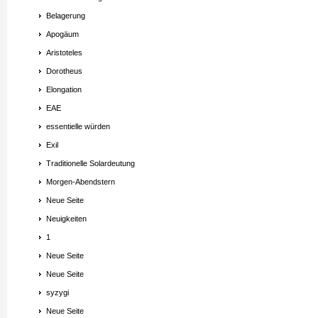
Belagerung
Apogäum
Aristoteles
Dorotheus
Elongation
EAE
essentielle würden
Exil
Traditionelle Solardeutung
Morgen-Abendstern
Neue Seite
Neuigkeiten
1
Neue Seite
Neue Seite
syzygi
Neue Seite