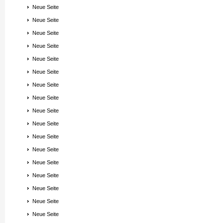
Neue Seite
Neue Seite
Neue Seite
Neue Seite
Neue Seite
Neue Seite
Neue Seite
Neue Seite
Neue Seite
Neue Seite
Neue Seite
Neue Seite
Neue Seite
Neue Seite
Neue Seite
Neue Seite
Neue Seite