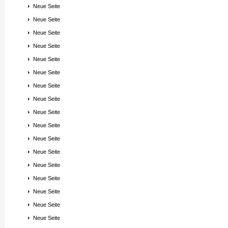
Neue Seite
Neue Seite
Neue Seite
Neue Seite
Neue Seite
Neue Seite
Neue Seite
Neue Seite
Neue Seite
Neue Seite
Neue Seite
Neue Seite
Neue Seite
Neue Seite
Neue Seite
Neue Seite
Neue Seite