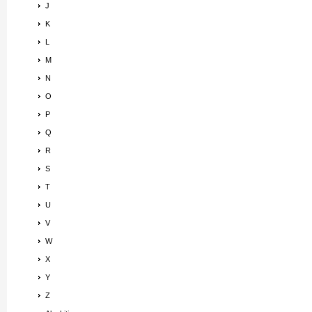
J
K
L
M
N
O
P
Q
R
S
T
U
V
W
X
Y
Z