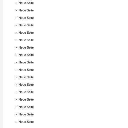
Neue Seite
Neue Seite
Neue Seite
Neue Seite
Neue Seite
Neue Seite
Neue Seite
Neue Seite
Neue Seite
Neue Seite
Neue Seite
Neue Seite
Neue Seite
Neue Seite
Neue Seite
Neue Seite
Neue Seite