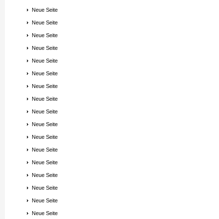
Neue Seite
Neue Seite
Neue Seite
Neue Seite
Neue Seite
Neue Seite
Neue Seite
Neue Seite
Neue Seite
Neue Seite
Neue Seite
Neue Seite
Neue Seite
Neue Seite
Neue Seite
Neue Seite
Neue Seite