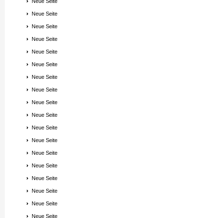
Neue Seite
Neue Seite
Neue Seite
Neue Seite
Neue Seite
Neue Seite
Neue Seite
Neue Seite
Neue Seite
Neue Seite
Neue Seite
Neue Seite
Neue Seite
Neue Seite
Neue Seite
Neue Seite
Neue Seite
Neue Seite