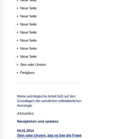
Neue Seite
Neue Seite
Neue Seite
Neue Seite
Neue Seite
Neue Seite
Neue Seite
Neue Seite
Sinn oder Unsinn
Perigäum
Meine astrologische Arbeit fußt auf den
Grundlagen der westlichen mittelalterlichen
Astrologie.
Aktuelles
Neuigkeiten und updates
04.01.2014
Sinn oder Unsinn, das ist hier die Frage