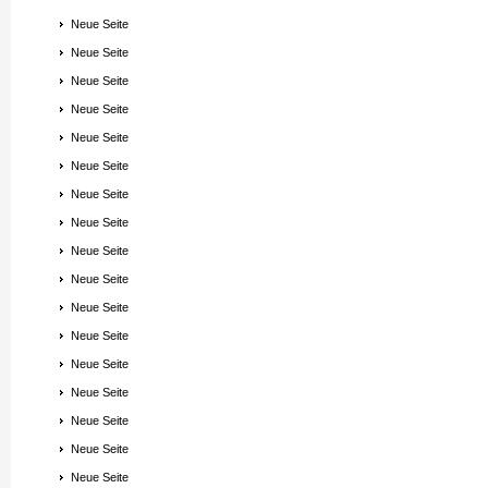
Neue Seite
Neue Seite
Neue Seite
Neue Seite
Neue Seite
Neue Seite
Neue Seite
Neue Seite
Neue Seite
Neue Seite
Neue Seite
Neue Seite
Neue Seite
Neue Seite
Neue Seite
Neue Seite
Neue Seite