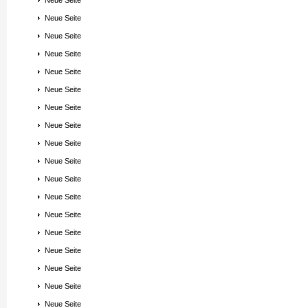
Neue Seite
Neue Seite
Neue Seite
Neue Seite
Neue Seite
Neue Seite
Neue Seite
Neue Seite
Neue Seite
Neue Seite
Neue Seite
Neue Seite
Neue Seite
Neue Seite
Neue Seite
Neue Seite
Neue Seite
Neue Seite