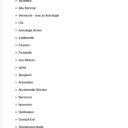
Alcabitius
Abu Ma'shar
Vermischt - was ist Astrologie
ITA
Astrologie lernen
traditionelle
Fixstern
Fixtabelle
anu-Belsum
aphel
Apogäum
Aristoteles
Akzidentelle Würden
Berossos
bluemoon
Deklination
Domizil-Exil
Stundenastrologie