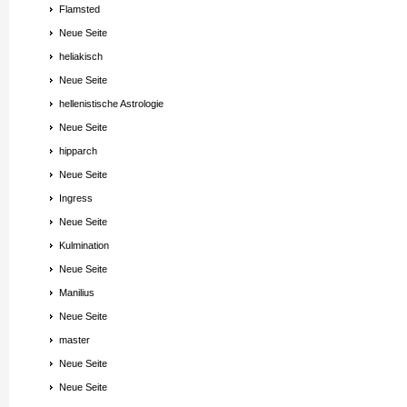
Flamsted
Neue Seite
heliakisch
Neue Seite
hellenistische Astrologie
Neue Seite
hipparch
Neue Seite
Ingress
Neue Seite
Kulmination
Neue Seite
Manilius
Neue Seite
master
Neue Seite
Neue Seite