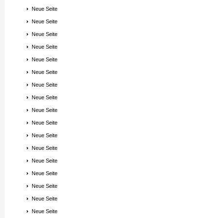
Neue Seite
Neue Seite
Neue Seite
Neue Seite
Neue Seite
Neue Seite
Neue Seite
Neue Seite
Neue Seite
Neue Seite
Neue Seite
Neue Seite
Neue Seite
Neue Seite
Neue Seite
Neue Seite
Neue Seite