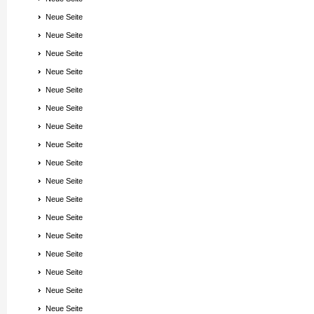
Neue Seite
Neue Seite
Neue Seite
Neue Seite
Neue Seite
Neue Seite
Neue Seite
Neue Seite
Neue Seite
Neue Seite
Neue Seite
Neue Seite
Neue Seite
Neue Seite
Neue Seite
Neue Seite
Neue Seite