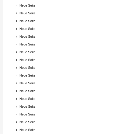
Neue Seite
Neue Seite
Neue Seite
Neue Seite
Neue Seite
Neue Seite
Neue Seite
Neue Seite
Neue Seite
Neue Seite
Neue Seite
Neue Seite
Neue Seite
Neue Seite
Neue Seite
Neue Seite
Neue Seite