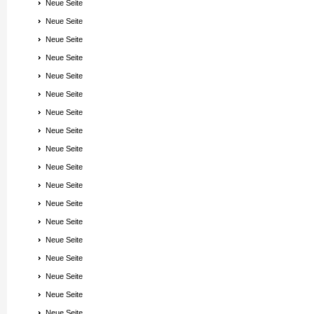
Neue Seite
Neue Seite
Neue Seite
Neue Seite
Neue Seite
Neue Seite
Neue Seite
Neue Seite
Neue Seite
Neue Seite
Neue Seite
Neue Seite
Neue Seite
Neue Seite
Neue Seite
Neue Seite
Neue Seite
Neue Seite