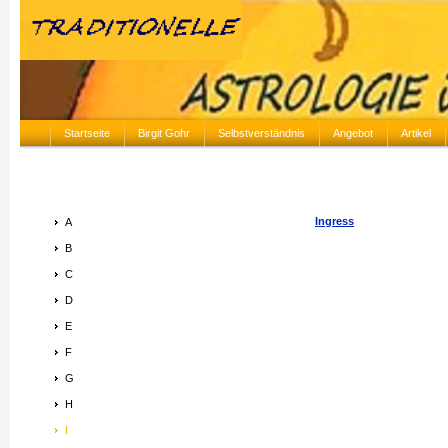
Startseite
Birgit Gohr
Selbstverständnis
Angebot
Artikel
Ingress
A
B
C
D
E
F
G
H
I