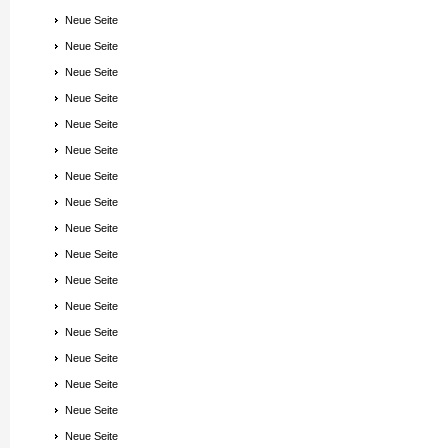
Neue Seite
Neue Seite
Neue Seite
Neue Seite
Neue Seite
Neue Seite
Neue Seite
Neue Seite
Neue Seite
Neue Seite
Neue Seite
Neue Seite
Neue Seite
Neue Seite
Neue Seite
Neue Seite
Neue Seite