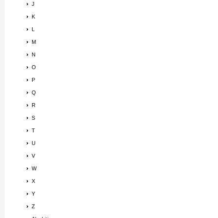
J
K
L
M
N
O
P
Q
R
S
T
U
V
W
X
Y
Z