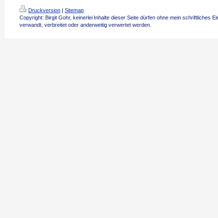
Druckversion
|
Sitemap
Copyright: Birgit Gohr, keinerlei Inhalte dieser Seite dürfen ohne mein schriftliches E
verwandt, verbreitet oder anderweitig verwertet werden.