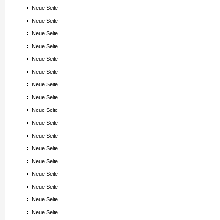
Neue Seite
Neue Seite
Neue Seite
Neue Seite
Neue Seite
Neue Seite
Neue Seite
Neue Seite
Neue Seite
Neue Seite
Neue Seite
Neue Seite
Neue Seite
Neue Seite
Neue Seite
Neue Seite
Neue Seite