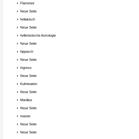
Flamsted
Neue Seite
heliakisch
Neue Seite
hellenistische Astrologie
Neue Seite
hipparch
Neue Seite
Ingress
Neue Seite
Kulmination
Neue Seite
Manilius
Neue Seite
master
Neue Seite
Neue Seite