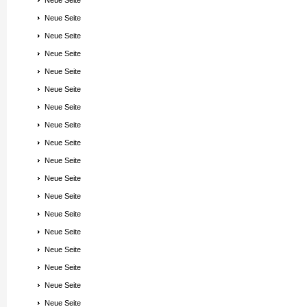
Neue Seite
Neue Seite
Neue Seite
Neue Seite
Neue Seite
Neue Seite
Neue Seite
Neue Seite
Neue Seite
Neue Seite
Neue Seite
Neue Seite
Neue Seite
Neue Seite
Neue Seite
Neue Seite
Neue Seite
Neue Seite