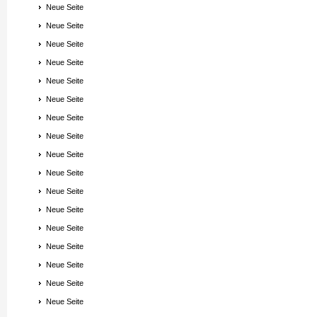
Neue Seite
Neue Seite
Neue Seite
Neue Seite
Neue Seite
Neue Seite
Neue Seite
Neue Seite
Neue Seite
Neue Seite
Neue Seite
Neue Seite
Neue Seite
Neue Seite
Neue Seite
Neue Seite
Neue Seite