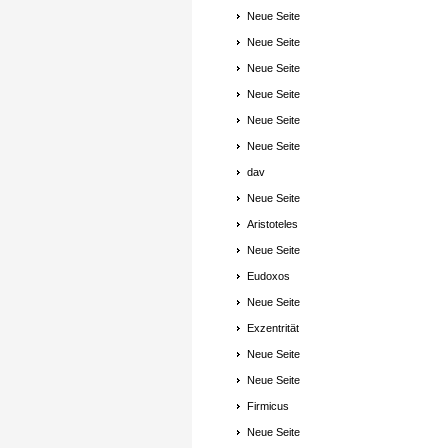
Neue Seite
Neue Seite
Neue Seite
Neue Seite
Neue Seite
Neue Seite
dav
Neue Seite
Aristoteles
Neue Seite
Eudoxos
Neue Seite
Exzentrität
Neue Seite
Neue Seite
Firmicus
Neue Seite