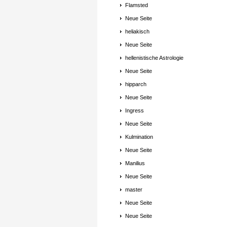
Flamsted
Neue Seite
heliakisch
Neue Seite
hellenistische Astrologie
Neue Seite
hipparch
Neue Seite
Ingress
Neue Seite
Kulmination
Neue Seite
Manilius
Neue Seite
master
Neue Seite
Neue Seite