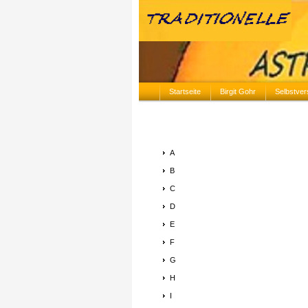
Startseite
Birgit Gohr
Selbstver
A
B
C
D
E
F
G
H
I