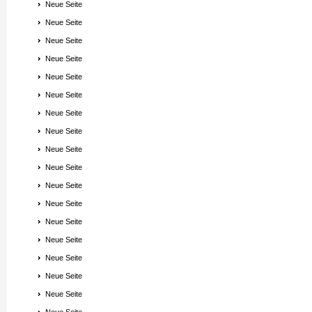
Neue Seite
Neue Seite
Neue Seite
Neue Seite
Neue Seite
Neue Seite
Neue Seite
Neue Seite
Neue Seite
Neue Seite
Neue Seite
Neue Seite
Neue Seite
Neue Seite
Neue Seite
Neue Seite
Neue Seite