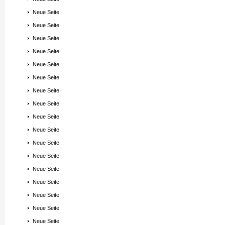
Neue Seite
Neue Seite
Neue Seite
Neue Seite
Neue Seite
Neue Seite
Neue Seite
Neue Seite
Neue Seite
Neue Seite
Neue Seite
Neue Seite
Neue Seite
Neue Seite
Neue Seite
Neue Seite
Neue Seite