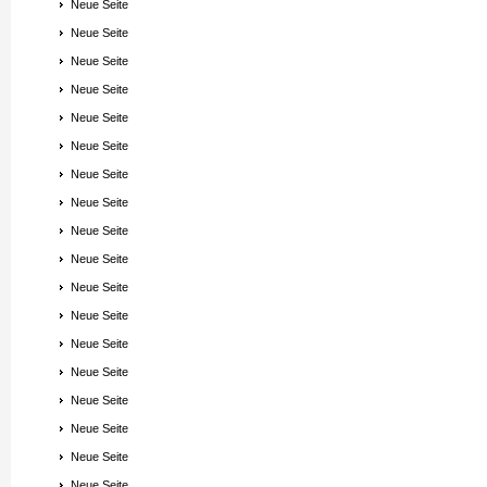
Neue Seite
Neue Seite
Neue Seite
Neue Seite
Neue Seite
Neue Seite
Neue Seite
Neue Seite
Neue Seite
Neue Seite
Neue Seite
Neue Seite
Neue Seite
Neue Seite
Neue Seite
Neue Seite
Neue Seite
Neue Seite