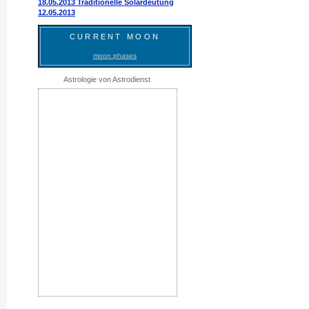
18.05.2013 Traditionelle Solardeutung
12.05.2013
CURRENT MOON
moon phases
Astrologie von Astrodienst