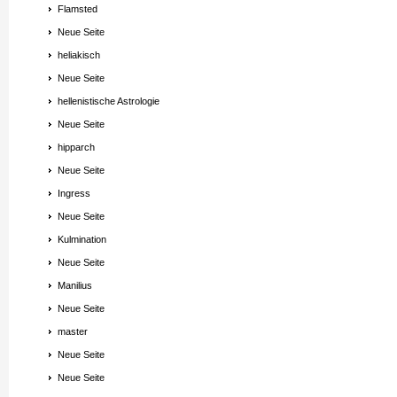
Flamsted
Neue Seite
heliakisch
Neue Seite
hellenistische Astrologie
Neue Seite
hipparch
Neue Seite
Ingress
Neue Seite
Kulmination
Neue Seite
Manilius
Neue Seite
master
Neue Seite
Neue Seite