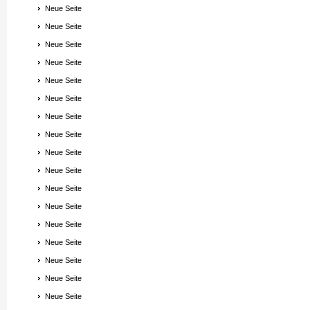
Neue Seite
Neue Seite
Neue Seite
Neue Seite
Neue Seite
Neue Seite
Neue Seite
Neue Seite
Neue Seite
Neue Seite
Neue Seite
Neue Seite
Neue Seite
Neue Seite
Neue Seite
Neue Seite
Neue Seite