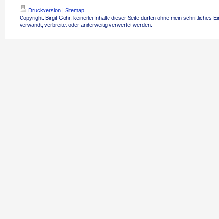
Druckversion
|
Sitemap
Copyright: Birgit Gohr, keinerlei Inhalte dieser Seite dürfen ohne mein schriftliches E
verwandt, verbreitet oder anderweitig verwertet werden.