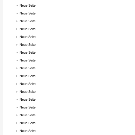
Neue Seite
Neue Seite
Neue Seite
Neue Seite
Neue Seite
Neue Seite
Neue Seite
Neue Seite
Neue Seite
Neue Seite
Neue Seite
Neue Seite
Neue Seite
Neue Seite
Neue Seite
Neue Seite
Neue Seite