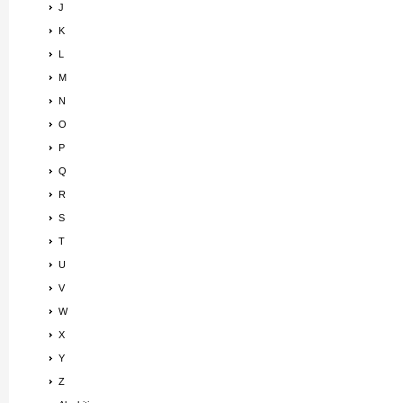
J
K
L
M
N
O
P
Q
R
S
T
U
V
W
X
Y
Z