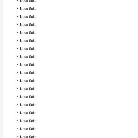
Neue Seite
Neue Seite
Neue Seite
Neue Seite
Neue Seite
Neue Seite
Neue Seite
Neue Seite
Neue Seite
Neue Seite
Neue Seite
Neue Seite
Neue Seite
Neue Seite
Neue Seite
Neue Seite
Neue Seite
Neue Seite