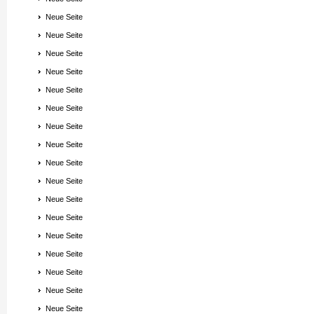
Neue Seite
Neue Seite
Neue Seite
Neue Seite
Neue Seite
Neue Seite
Neue Seite
Neue Seite
Neue Seite
Neue Seite
Neue Seite
Neue Seite
Neue Seite
Neue Seite
Neue Seite
Neue Seite
Neue Seite