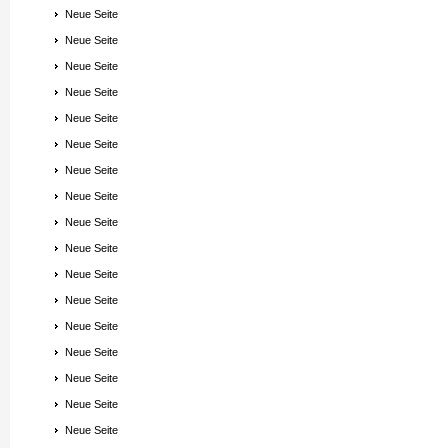
Neue Seite
Neue Seite
Neue Seite
Neue Seite
Neue Seite
Neue Seite
Neue Seite
Neue Seite
Neue Seite
Neue Seite
Neue Seite
Neue Seite
Neue Seite
Neue Seite
Neue Seite
Neue Seite
Neue Seite