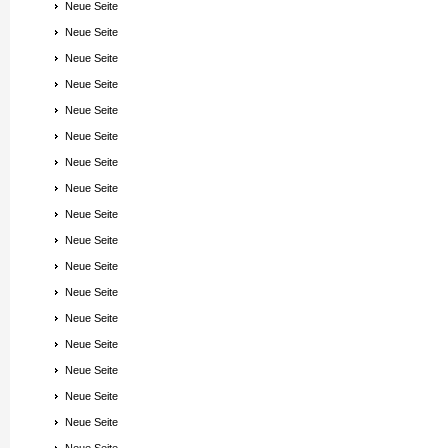
Neue Seite
Neue Seite
Neue Seite
Neue Seite
Neue Seite
Neue Seite
Neue Seite
Neue Seite
Neue Seite
Neue Seite
Neue Seite
Neue Seite
Neue Seite
Neue Seite
Neue Seite
Neue Seite
Neue Seite