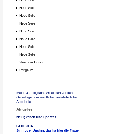
Neue Seite
Neue Seite
Neue Seite
Neue Seite
Neue Seite
Neue Seite
Neue Seite
Neue Seite
Sinn oder Unsinn
Perigäum
Meine astrologische Arbeit fußt auf den
Grundlagen der westlichen mittelalterlichen
Astrologie.
Aktuelles
Neuigkeiten und updates
04.01.2014
Sinn oder Unsinn, das ist hier die Frage