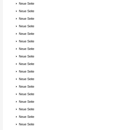
Neue Seite
Neue Seite
Neue Seite
Neue Seite
Neue Seite
Neue Seite
Neue Seite
Neue Seite
Neue Seite
Neue Seite
Neue Seite
Neue Seite
Neue Seite
Neue Seite
Neue Seite
Neue Seite
Neue Seite