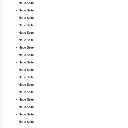
Neue Seite
Neue Seite
Neue Seite
Neue Seite
Neue Seite
Neue Seite
Neue Seite
Neue Seite
Neue Seite
Neue Seite
Neue Seite
Neue Seite
Neue Seite
Neue Seite
Neue Seite
Neue Seite
Neue Seite