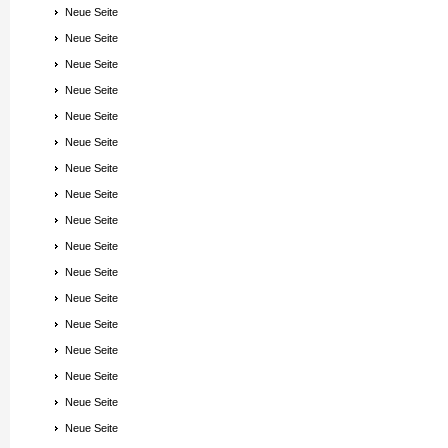
Neue Seite
Neue Seite
Neue Seite
Neue Seite
Neue Seite
Neue Seite
Neue Seite
Neue Seite
Neue Seite
Neue Seite
Neue Seite
Neue Seite
Neue Seite
Neue Seite
Neue Seite
Neue Seite
Neue Seite