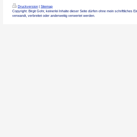
Druckversion
|
Sitemap
Copyright: Birgit Gohr, keinerlei Inhalte dieser Seite dürfen ohne mein schriftliches E
verwandt, verbreitet oder anderweitig verwertet werden.