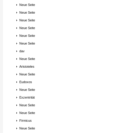
Neue Seite
Neue Seite
Neue Seite
Neue Seite
Neue Seite
Neue Seite
dav
Neue Seite
Aristoteles
Neue Seite
Eudoxos
Neue Seite
Exzentrität
Neue Seite
Neue Seite
Firmicus
Neue Seite