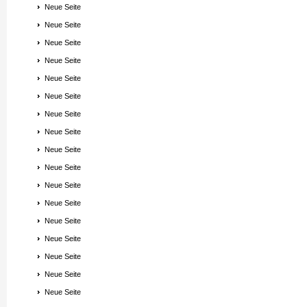
Neue Seite
Neue Seite
Neue Seite
Neue Seite
Neue Seite
Neue Seite
Neue Seite
Neue Seite
Neue Seite
Neue Seite
Neue Seite
Neue Seite
Neue Seite
Neue Seite
Neue Seite
Neue Seite
Neue Seite