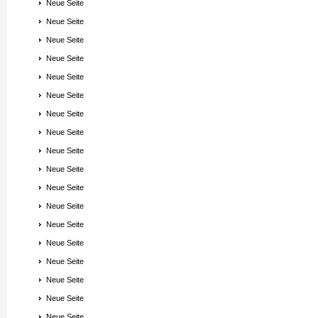
Neue Seite
Neue Seite
Neue Seite
Neue Seite
Neue Seite
Neue Seite
Neue Seite
Neue Seite
Neue Seite
Neue Seite
Neue Seite
Neue Seite
Neue Seite
Neue Seite
Neue Seite
Neue Seite
Neue Seite
Neue Seite