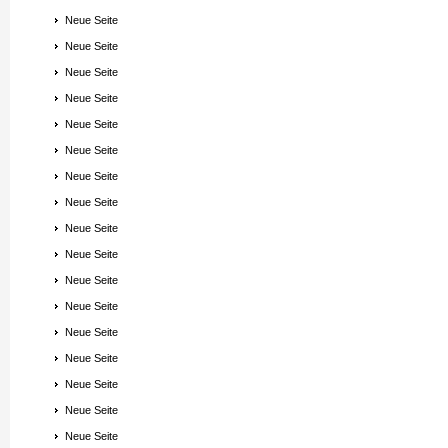
Neue Seite
Neue Seite
Neue Seite
Neue Seite
Neue Seite
Neue Seite
Neue Seite
Neue Seite
Neue Seite
Neue Seite
Neue Seite
Neue Seite
Neue Seite
Neue Seite
Neue Seite
Neue Seite
Neue Seite