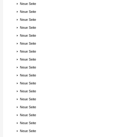
Neue Seite
Neue Seite
Neue Seite
Neue Seite
Neue Seite
Neue Seite
Neue Seite
Neue Seite
Neue Seite
Neue Seite
Neue Seite
Neue Seite
Neue Seite
Neue Seite
Neue Seite
Neue Seite
Neue Seite