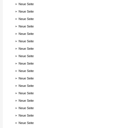
Neue Seite
Neue Seite
Neue Seite
Neue Seite
Neue Seite
Neue Seite
Neue Seite
Neue Seite
Neue Seite
Neue Seite
Neue Seite
Neue Seite
Neue Seite
Neue Seite
Neue Seite
Neue Seite
Neue Seite