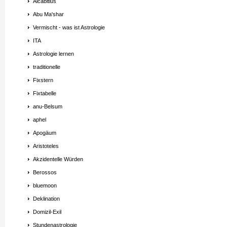
Alcabitius
Abu Ma'shar
Vermischt - was ist Astrologie
ITA
Astrologie lernen
traditionelle
Fixstern
Fixtabelle
anu-Belsum
aphel
Apogäum
Aristoteles
Akzidentelle Würden
Berossos
bluemoon
Deklination
Domizil-Exil
Stundenastrologie