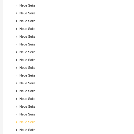
Neue Seite
Neue Seite
Neue Seite
Neue Seite
Neue Seite
Neue Seite
Neue Seite
Neue Seite
Neue Seite
Neue Seite
Neue Seite
Neue Seite
Neue Seite
Neue Seite
Neue Seite
Neue Seite
Neue Seite