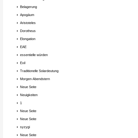
Belagerung
Apogäum
Aristoteles
Dorotheus
Elongation
EAE
essentielle würden
Exil
Traditionelle Solardeutung
Morgen-Abendstern
Neue Seite
Neuigkeiten
1
Neue Seite
Neue Seite
syzygi
Neue Seite