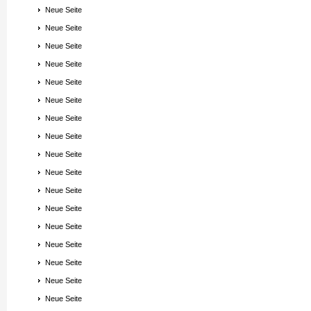
Neue Seite
Neue Seite
Neue Seite
Neue Seite
Neue Seite
Neue Seite
Neue Seite
Neue Seite
Neue Seite
Neue Seite
Neue Seite
Neue Seite
Neue Seite
Neue Seite
Neue Seite
Neue Seite
Neue Seite