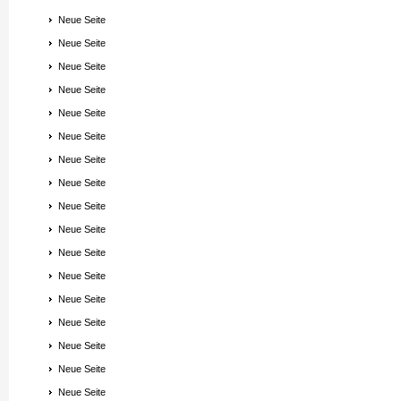
Neue Seite
Neue Seite
Neue Seite
Neue Seite
Neue Seite
Neue Seite
Neue Seite
Neue Seite
Neue Seite
Neue Seite
Neue Seite
Neue Seite
Neue Seite
Neue Seite
Neue Seite
Neue Seite
Neue Seite