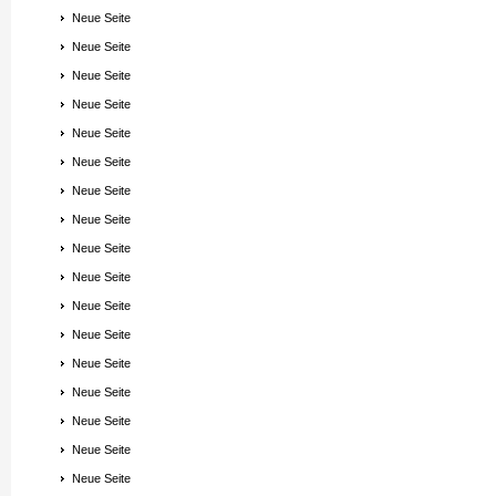
Neue Seite
Neue Seite
Neue Seite
Neue Seite
Neue Seite
Neue Seite
Neue Seite
Neue Seite
Neue Seite
Neue Seite
Neue Seite
Neue Seite
Neue Seite
Neue Seite
Neue Seite
Neue Seite
Neue Seite