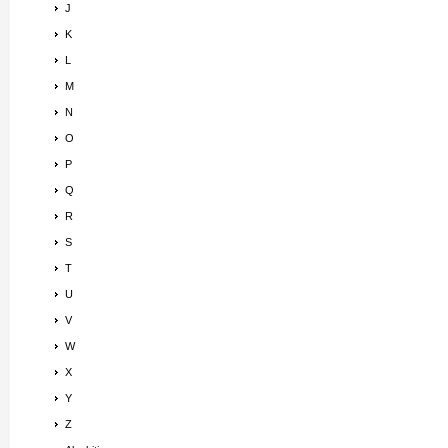
J
K
L
M
N
O
P
Q
R
S
T
U
V
W
X
Y
Z