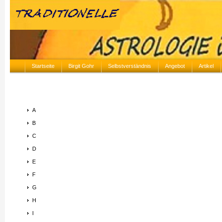
Startseite
Birgit Gohr
Selbstverständnis
Angebot
Artikel
A
B
C
D
E
F
G
H
I