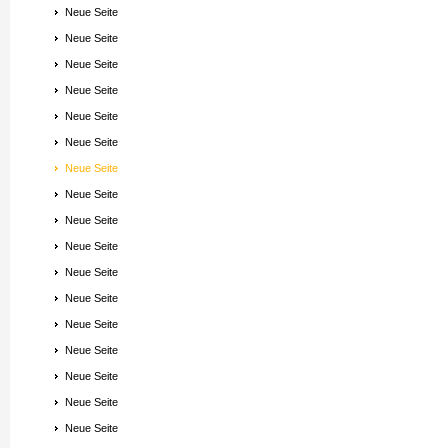
Neue Seite
Neue Seite
Neue Seite
Neue Seite
Neue Seite
Neue Seite
Neue Seite
Neue Seite
Neue Seite
Neue Seite
Neue Seite
Neue Seite
Neue Seite
Neue Seite
Neue Seite
Neue Seite
Neue Seite