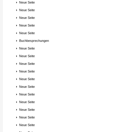
Neue Seite
Neue Seite
Neue Seite
Neue Seite
Neue Seite
Buchbesprechungen
Neue Seite
Neue Seite
Neue Seite
Neue Seite
Neue Seite
Neue Seite
Neue Seite
Neue Seite
Neue Seite
Neue Seite
Neue Seite