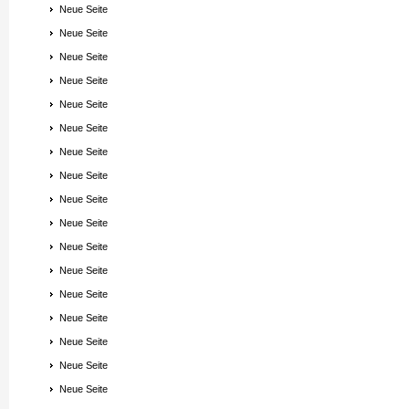
Neue Seite
Neue Seite
Neue Seite
Neue Seite
Neue Seite
Neue Seite
Neue Seite
Neue Seite
Neue Seite
Neue Seite
Neue Seite
Neue Seite
Neue Seite
Neue Seite
Neue Seite
Neue Seite
Neue Seite