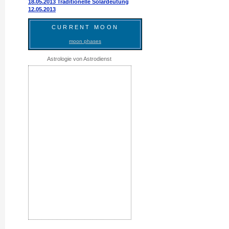
18.05.2013 Traditionelle Solardeutung
12.05.2013
CURRENT MOON
moon phases
Astrologie von Astrodienst