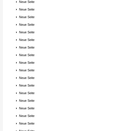
Neue Seite
Neue Seite
Neue Seite
Neue Seite
Neue Seite
Neue Seite
Neue Seite
Neue Seite
Neue Seite
Neue Seite
Neue Seite
Neue Seite
Neue Seite
Neue Seite
Neue Seite
Neue Seite
Neue Seite