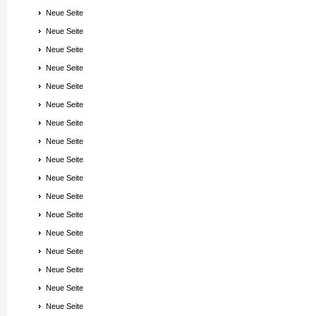
Neue Seite
Neue Seite
Neue Seite
Neue Seite
Neue Seite
Neue Seite
Neue Seite
Neue Seite
Neue Seite
Neue Seite
Neue Seite
Neue Seite
Neue Seite
Neue Seite
Neue Seite
Neue Seite
Neue Seite