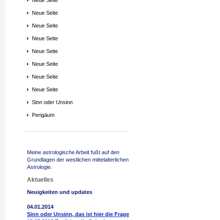
Neue Seite
Neue Seite
Neue Seite
Neue Seite
Neue Seite
Neue Seite
Neue Seite
Neue Seite
Sinn oder Unsinn
Perigäum
Meine astrologische Arbeit fußt auf den
Grundlagen der westlichen mittelalterlichen
Astrologie.
Aktuelles
Neuigkeiten und updates
04.01.2014
Sinn oder Unsinn, das ist hier die Frage