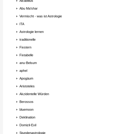
Alcabitius
Abu Ma'shar
Vermischt - was ist Astrologie
ITA
Astrologie lernen
traditionelle
Fixstern
Fixtabelle
anu-Belsum
aphel
Apogäum
Aristoteles
Akzidentelle Würden
Berossos
bluemoon
Deklination
Domizil-Exil
Stundenastrologie