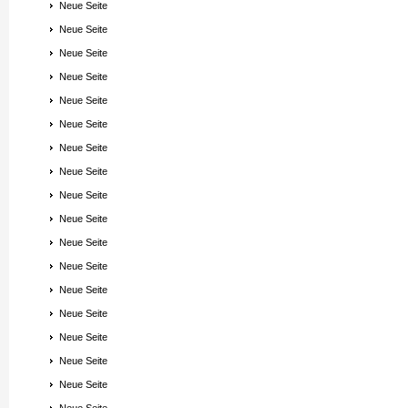
Neue Seite
Neue Seite
Neue Seite
Neue Seite
Neue Seite
Neue Seite
Neue Seite
Neue Seite
Neue Seite
Neue Seite
Neue Seite
Neue Seite
Neue Seite
Neue Seite
Neue Seite
Neue Seite
Neue Seite