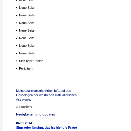
Neue Seite
Neue Seite
Neue Seite
Neue Seite
Neue Seite
Neue Seite
Neue Seite
Neue Seite
Sinn oder Unsinn
Perigäum
Meine astrologische Arbeit fußt auf den
Grundlagen der westlichen mittelalterlichen
Astrologie.
Aktuelles
Neuigkeiten und updates
04.01.2014
Sinn oder Unsinn, das ist hier die Frage