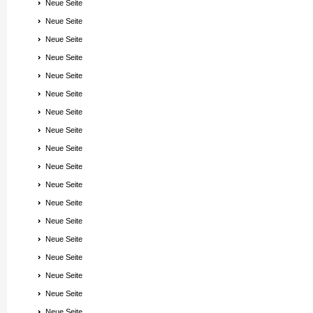
Neue Seite
Neue Seite
Neue Seite
Neue Seite
Neue Seite
Neue Seite
Neue Seite
Neue Seite
Neue Seite
Neue Seite
Neue Seite
Neue Seite
Neue Seite
Neue Seite
Neue Seite
Neue Seite
Neue Seite
Neue Seite