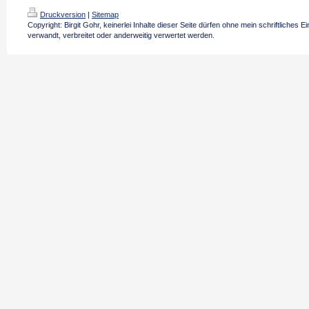
Druckversion
|
Sitemap
Copyright: Birgit Gohr, keinerlei Inhalte dieser Seite dürfen ohne mein schriftliches E
verwandt, verbreitet oder anderweitig verwertet werden.