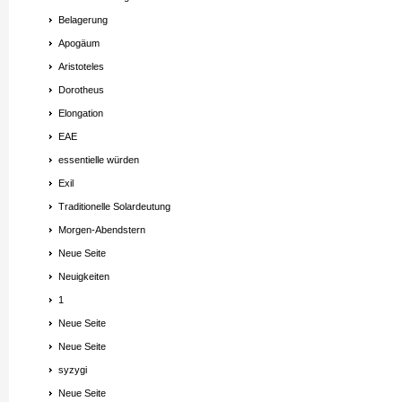
Belagerung
Apogäum
Aristoteles
Dorotheus
Elongation
EAE
essentielle würden
Exil
Traditionelle Solardeutung
Morgen-Abendstern
Neue Seite
Neuigkeiten
1
Neue Seite
Neue Seite
syzygi
Neue Seite