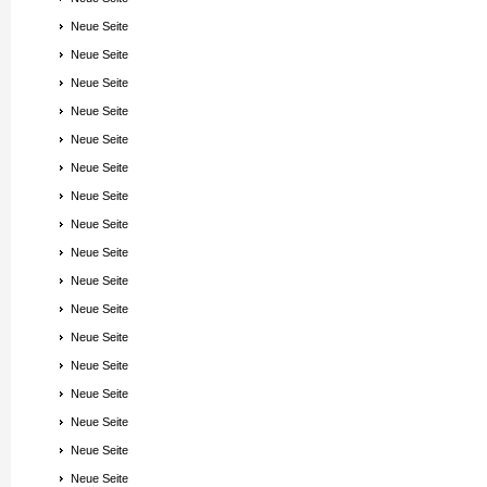
Neue Seite
Neue Seite
Neue Seite
Neue Seite
Neue Seite
Neue Seite
Neue Seite
Neue Seite
Neue Seite
Neue Seite
Neue Seite
Neue Seite
Neue Seite
Neue Seite
Neue Seite
Neue Seite
Neue Seite