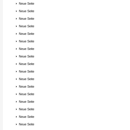
Neue Seite
Neue Seite
Neue Seite
Neue Seite
Neue Seite
Neue Seite
Neue Seite
Neue Seite
Neue Seite
Neue Seite
Neue Seite
Neue Seite
Neue Seite
Neue Seite
Neue Seite
Neue Seite
Neue Seite