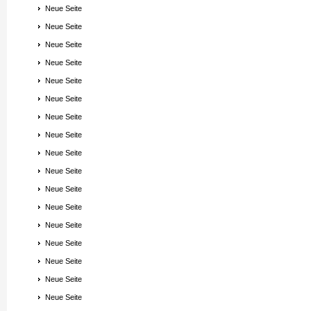
Neue Seite
Neue Seite
Neue Seite
Neue Seite
Neue Seite
Neue Seite
Neue Seite
Neue Seite
Neue Seite
Neue Seite
Neue Seite
Neue Seite
Neue Seite
Neue Seite
Neue Seite
Neue Seite
Neue Seite