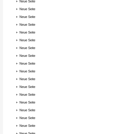
Neue Seite
Neue Seite
Neue Seite
Neue Seite
Neue Seite
Neue Seite
Neue Seite
Neue Seite
Neue Seite
Neue Seite
Neue Seite
Neue Seite
Neue Seite
Neue Seite
Neue Seite
Neue Seite
Neue Seite
Neue Seite