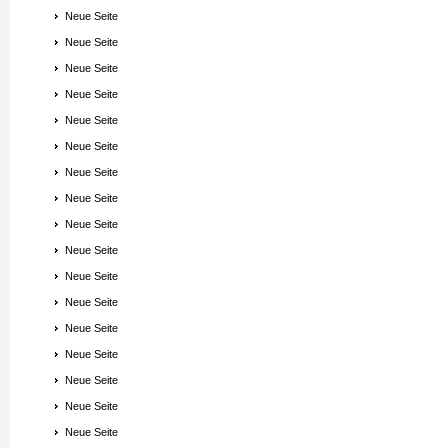
Neue Seite
Neue Seite
Neue Seite
Neue Seite
Neue Seite
Neue Seite
Neue Seite
Neue Seite
Neue Seite
Neue Seite
Neue Seite
Neue Seite
Neue Seite
Neue Seite
Neue Seite
Neue Seite
Neue Seite