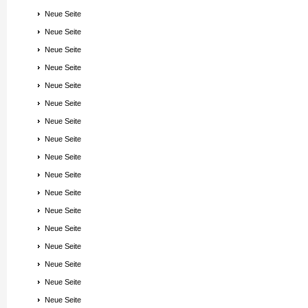
Neue Seite
Neue Seite
Neue Seite
Neue Seite
Neue Seite
Neue Seite
Neue Seite
Neue Seite
Neue Seite
Neue Seite
Neue Seite
Neue Seite
Neue Seite
Neue Seite
Neue Seite
Neue Seite
Neue Seite