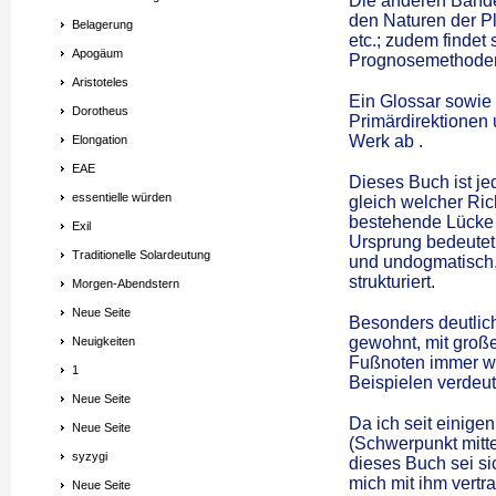
Die anderen Bände 
den Naturen der P
Belagerung
etc.; zudem findet 
Apogäum
Prognosemethode
Aristoteles
Ein Glossar sowie
Dorotheus
Primärdirektionen 
Werk ab .
Elongation
EAE
Dieses Buch ist je
essentielle würden
gleich welcher Ric
bestehende Lücke 
Exil
Ursprung bedeutet 
Traditionelle Solardeutung
und undogmatisch, 
strukturiert.
Morgen-Abendstern
Neue Seite
Besonders deutlich
gewohnt, mit groß
Neuigkeiten
Fußnoten immer wie
1
Beispielen verdeutl
Neue Seite
Da ich seit einigen
Neue Seite
(Schwerpunkt mitte
syzygi
dieses Buch sei si
mich mit ihm vertr
Neue Seite