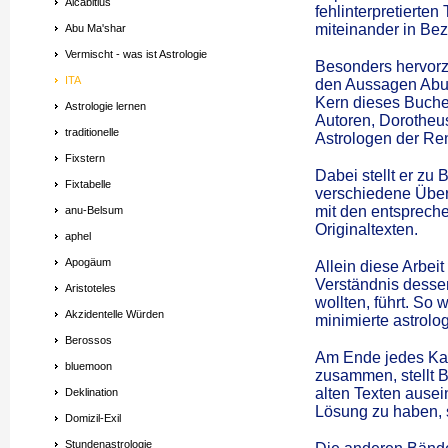
Alcabitius
fehlinterpretierte
miteinander in Be
Abu Ma'shar
Vermischt - was ist Astrologie
Besonders hervor
ITA
den Aussagen Abu M
Kern dieses Buches
Astrologie lernen
Autoren, Dorotheus
traditionelle
Astrologen der Ren
Fixstern
Dabei stellt er zu 
Fixtabelle
verschiedene Übers
mit den entsprech
anu-Belsum
Originaltexten.
aphel
Apogäum
Allein diese Arbeit
Verständnis desse
Aristoteles
wollten, führt. So
Akzidentelle Würden
minimierte astrolog
Berossos
Am Ende jedes Kap
bluemoon
zusammen, stellt B
alten Texten ausein
Deklination
Lösung zu haben, 
Domizil-Exil
Stundenastrologie