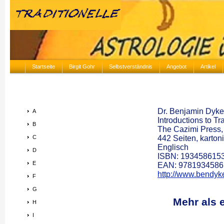
Startseite
Birgit Gohr
Selbstverständnis
Angebot
Artikel
Dr. Benjamin Dyke
A
Introductions to Tr
B
The Cazimi Press,
C
442 Seiten, kartoni
Englisch
D
ISBN: 193458615
E
EAN: 9781934586
http://www.bendyk
F
G
Mehr als 
H
I