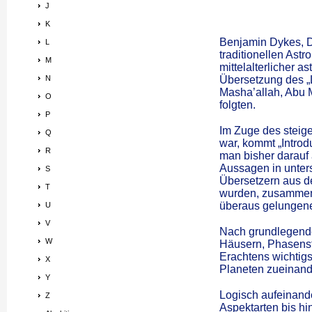
J
K
Benjamin Dykes, Do
L
traditionellen Ast
M
mittelalterlicher a
N
Übersetzung des „
Masha’allah, Abu M
O
folgten.
P
Im Zuge des steige
Q
war, kommt „Introd
R
man bisher darauf
Aussagen in unter
S
Übersetzern aus d
T
wurden, zusammenz
überaus gelungen
U
V
Nach grundlegende
W
Häusern, Phasenste
Erachtens wichtigs
X
Planeten zueinand
Y
Logisch aufeinande
Z
Aspektarten bis hi