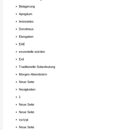
Belagerung
Apogäum
Aristoteles
Dorotheus
Elongation
EAE
essentielle würden
Exil
Traditionelle Solardeutung
Morgen-Abendstern
Neue Seite
Neuigkeiten
1
Neue Seite
Neue Seite
syzygi
Neue Seite