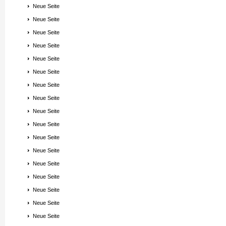
Neue Seite
Neue Seite
Neue Seite
Neue Seite
Neue Seite
Neue Seite
Neue Seite
Neue Seite
Neue Seite
Neue Seite
Neue Seite
Neue Seite
Neue Seite
Neue Seite
Neue Seite
Neue Seite
Neue Seite