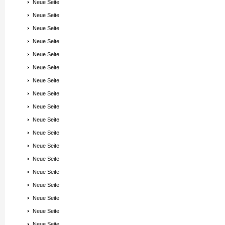
Neue Seite
Neue Seite
Neue Seite
Neue Seite
Neue Seite
Neue Seite
Neue Seite
Neue Seite
Neue Seite
Neue Seite
Neue Seite
Neue Seite
Neue Seite
Neue Seite
Neue Seite
Neue Seite
Neue Seite
Neue Seite