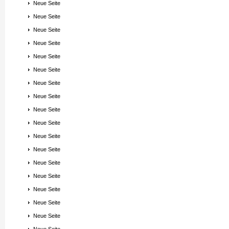
Neue Seite
Neue Seite
Neue Seite
Neue Seite
Neue Seite
Neue Seite
Neue Seite
Neue Seite
Neue Seite
Neue Seite
Neue Seite
Neue Seite
Neue Seite
Neue Seite
Neue Seite
Neue Seite
Neue Seite