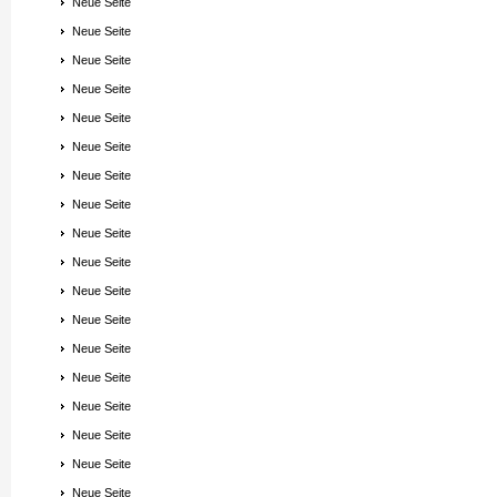
Neue Seite
Neue Seite
Neue Seite
Neue Seite
Neue Seite
Neue Seite
Neue Seite
Neue Seite
Neue Seite
Neue Seite
Neue Seite
Neue Seite
Neue Seite
Neue Seite
Neue Seite
Neue Seite
Neue Seite
Neue Seite