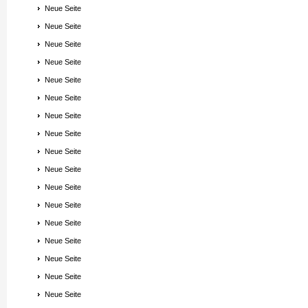
Neue Seite
Neue Seite
Neue Seite
Neue Seite
Neue Seite
Neue Seite
Neue Seite
Neue Seite
Neue Seite
Neue Seite
Neue Seite
Neue Seite
Neue Seite
Neue Seite
Neue Seite
Neue Seite
Neue Seite