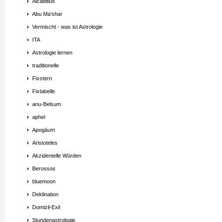
Alcabitius
Abu Ma'shar
Vermischt - was ist Astrologie
ITA
Astrologie lernen
traditionelle
Fixstern
Fixtabelle
anu-Belsum
aphel
Apogäum
Aristoteles
Akzidentelle Würden
Berossos
bluemoon
Deklination
Domizil-Exil
Stundenastrologie