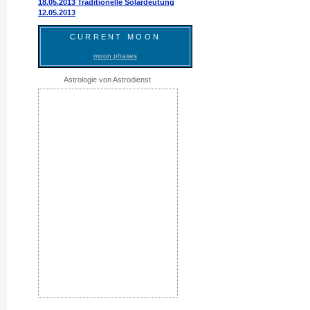
18.05.2013 Traditionelle Solardeutung
12.05.2013
CURRENT MOON
moon phases
Astrologie von Astrodienst