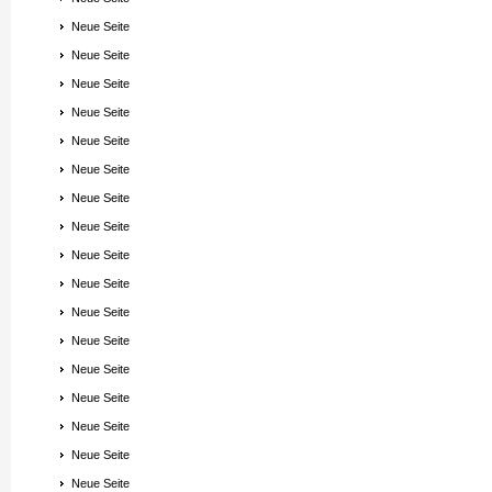
Neue Seite
Neue Seite
Neue Seite
Neue Seite
Neue Seite
Neue Seite
Neue Seite
Neue Seite
Neue Seite
Neue Seite
Neue Seite
Neue Seite
Neue Seite
Neue Seite
Neue Seite
Neue Seite
Neue Seite