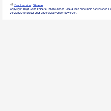
Druckversion
|
Sitemap
Copyright: Birgit Gohr, keinerlei Inhalte dieser Seite dürfen ohne mein schriftliches E
verwandt, verbreitet oder anderweitig verwertet werden.