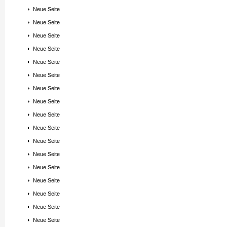
Neue Seite
Neue Seite
Neue Seite
Neue Seite
Neue Seite
Neue Seite
Neue Seite
Neue Seite
Neue Seite
Neue Seite
Neue Seite
Neue Seite
Neue Seite
Neue Seite
Neue Seite
Neue Seite
Neue Seite