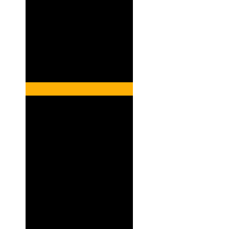
Buchbesprechungen
Neue Seite
Neue Seite
Neue Seite
Neue Seite
Neue Seite
Neue Seite
Neue Seite
Neue Seite
Neue Seite
Neue Seite
Neue Seite
Neue Seite
Neue Seite
Neue Seite
Neue Seite
Neue Seite