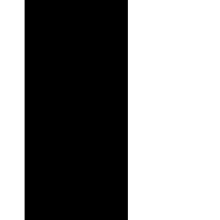
Neue Seite
hipparch
Neue Seite
Ingress
Neue Seite
Kulmination
Neue Seite
Manilius
Neue Seite
master
Neue Seite
Neue Seite
Neue Seite
Neue Seite
Neue Seite
Neue Seite
Neue Seite