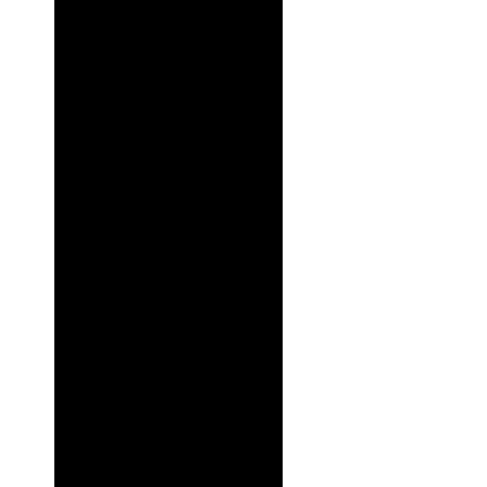
Neue Seite
Neue Seite
Neue Seite
Neue Seite
Neue Seite
Neue Seite
Neue Seite
Neue Seite
Neue Seite
Neue Seite
Neue Seite
Neue Seite
Neue Seite
Neue Seite
Neue Seite
Neue Seite
Neue Seite