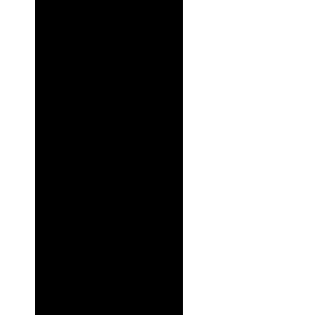
Neue Seite
Neue Seite
Neue Seite
Neue Seite
Neue Seite
Neue Seite
Neue Seite
Neue Seite
Neue Seite
Neue Seite
Neue Seite
Neue Seite
Neue Seite
Neue Seite
Neue Seite
Neue Seite
Neue Seite