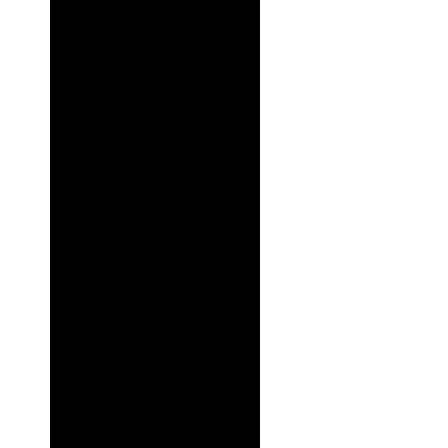
Neue Seite
Neue Seite
dav
Neue Seite
Aristoteles
Neue Seite
Eudoxos
Neue Seite
Exzentrität
Neue Seite
Neue Seite
Firmicus
Neue Seite
Flamsted
Neue Seite
heliakisch
Neue Seite
hellenistische Astrologie