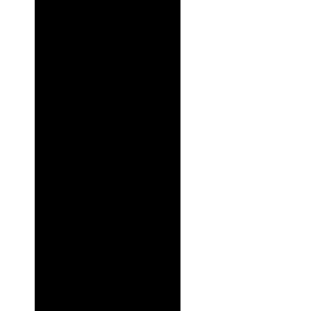
Neue Seite
Neue Seite
Neue Seite
Neue Seite
Neue Seite
Neue Seite
Neue Seite
Neue Seite
Neue Seite
Neue Seite
Neue Seite
Neue Seite
Neue Seite
Neue Seite
Neue Seite
Neue Seite
Neue Seite
Neue Seite