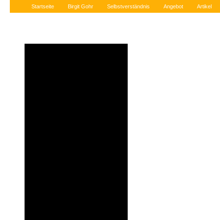
Startseite
Birgit Gohr
Selbstverständnis
Angebot
Artikel
A
B
C
D
E
F
G
H
I
J
K
L
M
N