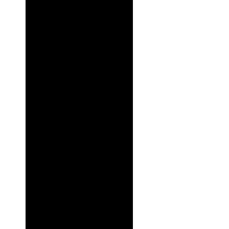
Neue Seite
Neue Seite
Neue Seite
Neue Seite
Neue Seite
Neue Seite
Neue Seite
Neue Seite
Neue Seite
Neue Seite
Neue Seite
Neue Seite
Neue Seite
Neue Seite
Neue Seite
Neue Seite
Neue Seite