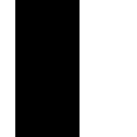
Neue Seite
Neue Seite
Neue Seite
Neue Seite
Neue Seite
Neue Seite
Neue Seite
Neue Seite
Neue Seite
Neue Seite
Neue Seite
Neue Seite
Neue Seite
Neue Seite
Neue Seite
Neue Seite
Neue Seite