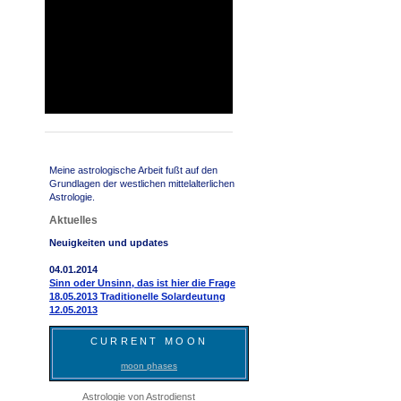
Neue Seite
Neue Seite
Neue Seite
Sinn oder Unsinn
Perigäum
Meine astrologische Arbeit fußt auf den
Grundlagen der westlichen mittelalterlichen
Astrologie.
Aktuelles
Neuigkeiten und updates
04.01.2014
Sinn oder Unsinn, das ist hier die Frage
18.05.2013 Traditionelle Solardeutung
12.05.2013
CURRENT MOON
moon phases
Astrologie von Astrodienst