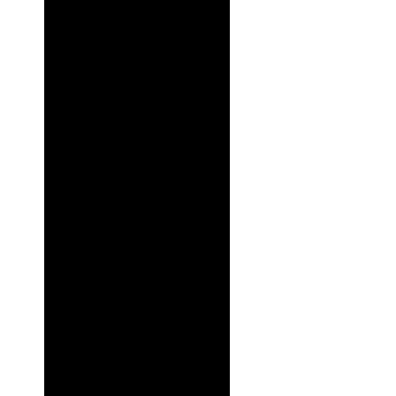
O
P
Q
R
S
T
U
V
W
X
Y
Z
Alcabitius
Abu Ma'shar
Vermischt - was ist Astrologie
ITA
Astrologie lernen