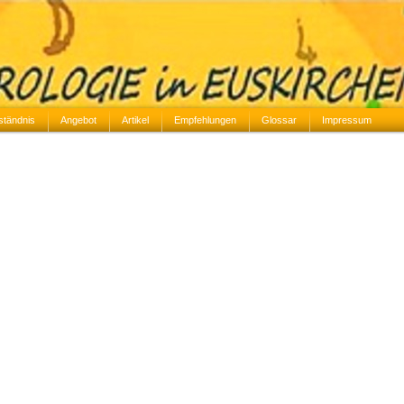
ständnis
Angebot
Artikel
Empfehlungen
Glossar
Impressum