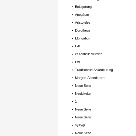
Belagerung
Apogäum
Aristoteles
Dorotheus
Elongation
EAE
essentielle würden
Exil
Traditionelle Solardeutung
Morgen-Abendstern
Neue Seite
Neuigkeiten
1
Neue Seite
Neue Seite
syzygi
Neue Seite