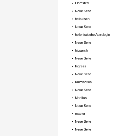
Flamsted
Neue Seite
heliakisch
Neue Seite
hellenistische Astrologie
Neue Seite
hipparch
Neue Seite
Ingress
Neue Seite
Kulmination
Neue Seite
Manilius
Neue Seite
master
Neue Seite
Neue Seite