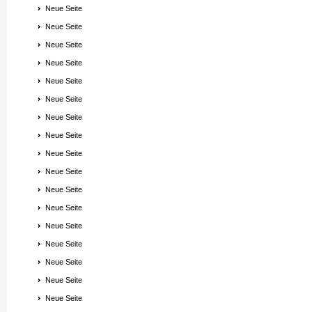
Neue Seite
Neue Seite
Neue Seite
Neue Seite
Neue Seite
Neue Seite
Neue Seite
Neue Seite
Neue Seite
Neue Seite
Neue Seite
Neue Seite
Neue Seite
Neue Seite
Neue Seite
Neue Seite
Neue Seite