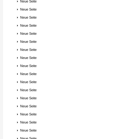
Neue Seite
Neue Seite
Neue Seite
Neue Seite
Neue Seite
Neue Seite
Neue Seite
Neue Seite
Neue Seite
Neue Seite
Neue Seite
Neue Seite
Neue Seite
Neue Seite
Neue Seite
Neue Seite
Neue Seite
Neue Seite