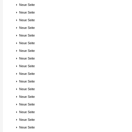
Neue Seite
Neue Seite
Neue Seite
Neue Seite
Neue Seite
Neue Seite
Neue Seite
Neue Seite
Neue Seite
Neue Seite
Neue Seite
Neue Seite
Neue Seite
Neue Seite
Neue Seite
Neue Seite
Neue Seite