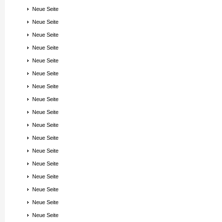
Neue Seite
Neue Seite
Neue Seite
Neue Seite
Neue Seite
Neue Seite
Neue Seite
Neue Seite
Neue Seite
Neue Seite
Neue Seite
Neue Seite
Neue Seite
Neue Seite
Neue Seite
Neue Seite
Neue Seite