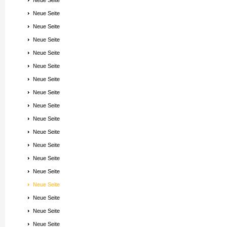
Neue Seite
Neue Seite
Neue Seite
Neue Seite
Neue Seite
Neue Seite
Neue Seite
Neue Seite
Neue Seite
Neue Seite
Neue Seite
Neue Seite
Neue Seite
Neue Seite
Neue Seite
Neue Seite
Neue Seite
Neue Seite