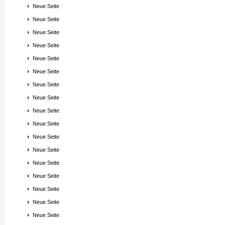
Neue Seite
Neue Seite
Neue Seite
Neue Seite
Neue Seite
Neue Seite
Neue Seite
Neue Seite
Neue Seite
Neue Seite
Neue Seite
Neue Seite
Neue Seite
Neue Seite
Neue Seite
Neue Seite
Neue Seite