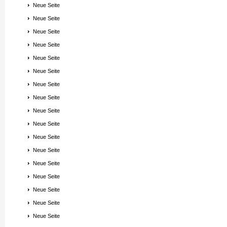
Neue Seite
Neue Seite
Neue Seite
Neue Seite
Neue Seite
Neue Seite
Neue Seite
Neue Seite
Neue Seite
Neue Seite
Neue Seite
Neue Seite
Neue Seite
Neue Seite
Neue Seite
Neue Seite
Neue Seite