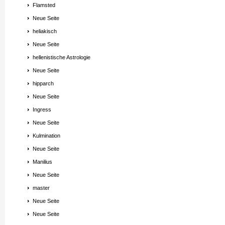
Flamsted
Neue Seite
heliakisch
Neue Seite
hellenistische Astrologie
Neue Seite
hipparch
Neue Seite
Ingress
Neue Seite
Kulmination
Neue Seite
Manilius
Neue Seite
master
Neue Seite
Neue Seite