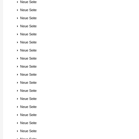
Neue Seite
Neue Seite
Neue Seite
Neue Seite
Neue Seite
Neue Seite
Neue Seite
Neue Seite
Neue Seite
Neue Seite
Neue Seite
Neue Seite
Neue Seite
Neue Seite
Neue Seite
Neue Seite
Neue Seite