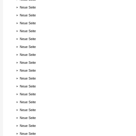
Neue Seite
Neue Seite
Neue Seite
Neue Seite
Neue Seite
Neue Seite
Neue Seite
Neue Seite
Neue Seite
Neue Seite
Neue Seite
Neue Seite
Neue Seite
Neue Seite
Neue Seite
Neue Seite
Neue Seite