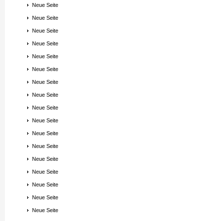
Neue Seite
Neue Seite
Neue Seite
Neue Seite
Neue Seite
Neue Seite
Neue Seite
Neue Seite
Neue Seite
Neue Seite
Neue Seite
Neue Seite
Neue Seite
Neue Seite
Neue Seite
Neue Seite
Neue Seite