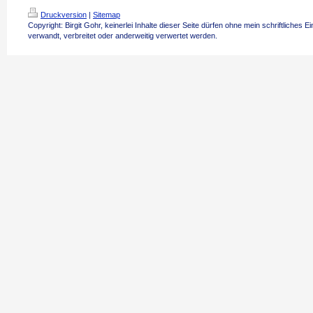
Druckversion
|
Sitemap
Copyright: Birgit Gohr, keinerlei Inhalte dieser Seite dürfen ohne mein schriftliches E
verwandt, verbreitet oder anderweitig verwertet werden.