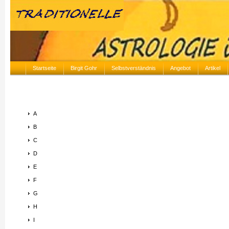
Startseite
Birgit Gohr
Selbstverständnis
Angebot
Artikel
A
B
C
D
E
F
G
H
I