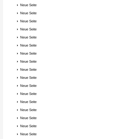
Neue Seite
Neue Seite
Neue Seite
Neue Seite
Neue Seite
Neue Seite
Neue Seite
Neue Seite
Neue Seite
Neue Seite
Neue Seite
Neue Seite
Neue Seite
Neue Seite
Neue Seite
Neue Seite
Neue Seite