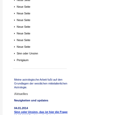
Neue Seite
Neue Seite
Neue Seite
Neue Seite
Neue Seite
Neue Seite
Neue Seite
Neue Seite
Sinn oder Unsinn
Perigäum
Meine astrologische Arbeit fußt auf den
Grundlagen der westlichen mittelalterlichen
Astrologie.
Aktuelles
Neuigkeiten und updates
04.01.2014
Sinn oder Unsinn, das ist hier die Frage