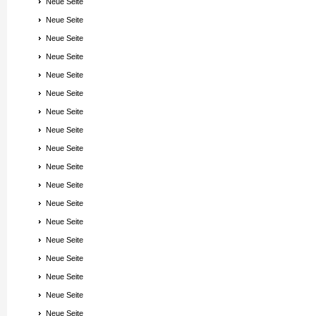
Neue Seite
Neue Seite
Neue Seite
Neue Seite
Neue Seite
Neue Seite
Neue Seite
Neue Seite
Neue Seite
Neue Seite
Neue Seite
Neue Seite
Neue Seite
Neue Seite
Neue Seite
Neue Seite
Neue Seite
Neue Seite