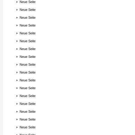
Neue Seite
Neue Seite
Neue Seite
Neue Seite
Neue Seite
Neue Seite
Neue Seite
Neue Seite
Neue Seite
Neue Seite
Neue Seite
Neue Seite
Neue Seite
Neue Seite
Neue Seite
Neue Seite
Neue Seite