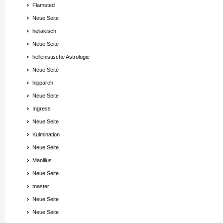
Flamsted
Neue Seite
heliakisch
Neue Seite
hellenistische Astrologie
Neue Seite
hipparch
Neue Seite
Ingress
Neue Seite
Kulmination
Neue Seite
Manilius
Neue Seite
master
Neue Seite
Neue Seite