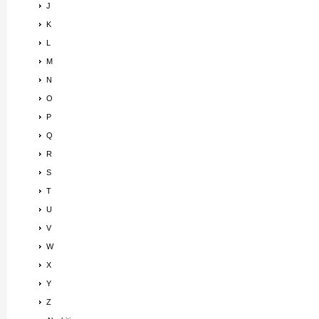
J
K
L
M
N
O
P
Q
R
S
T
U
V
W
X
Y
Z